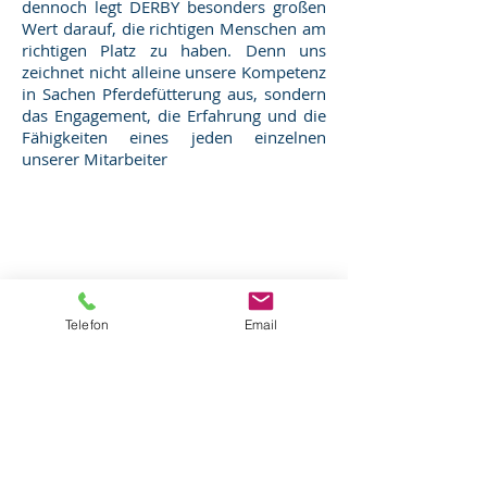
dennoch legt DERBY besonders großen
Wert darauf, die richtigen Menschen am
richtigen Platz zu haben. Denn uns
zeichnet nicht alleine unsere Kompetenz
in Sachen Pferdefütterung aus, sondern
das Engagement, die Erfahrung und die
Fähigkeiten eines jeden einzelnen
unserer Mitarbeiter
Impressum
Datenschutz
Adresse:
Wolfgang Weber GmbH
Riethweg
4
72622 Nürtingen
Telefon
Email
Telefon: 07022 /
90 59 198
Fax: 07022 /
90 59 199
Email:
info@futterexperte.de
Öffnungszeiten: