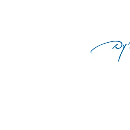
Adresse:
Wolfgang Weber GmbH
Riethweg
4
72622 Nürtingen
Telefon: 07022 / 90 59 198
Fax: 07022 / 90 59 199