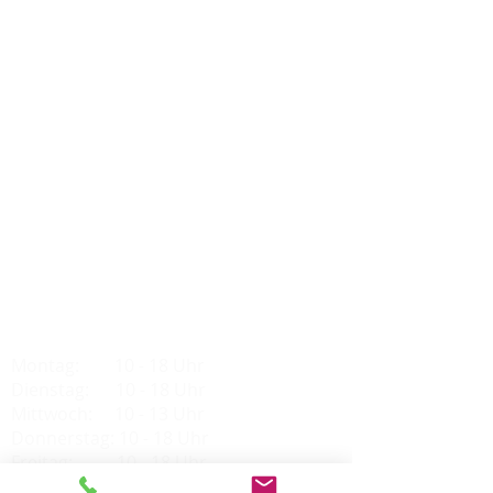
Impressum
Datenschutz
Adresse:
Wolfgang Weber GmbH
Riethweg
4
72622 Nürtingen
Telefon: 07022 /
90 59 198
Fax: 07022 /
90 59 199
Email:
info@futterexperte.de
Öffnungszeiten:
Montag: 10 - 18 Uhr
Dienstag: 10 - 18 Uhr
Mittwoch: 10 - 13 Uhr
Donnerstag: 10 - 18 Uhr
Freitag: 10 - 18 Uhr
Samstag: 9 - 13 Uhr