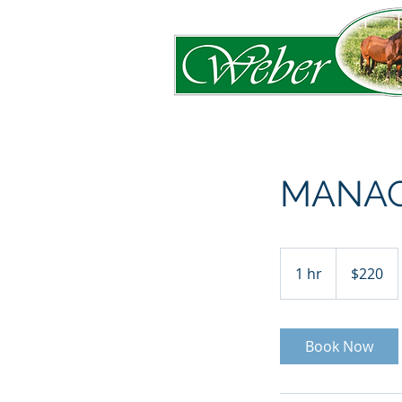
MANA
220
US
1 hr
1
$220
dollars
h
Book Now