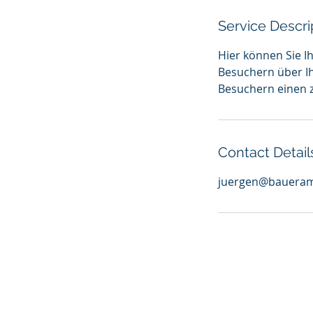
Service Descri
Hier können Sie I
Besuchern über Ih
Besuchern einen z
Contact Detail
juergen@baueram
Adresse:
Wolfgang Weber GmbH